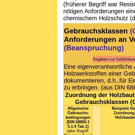
(früherer Begriff war Resi
nötigen Anforderungen ei
chemischem Holzschutz (di
Gebrauchsklassen
(
Anforderungen an V
(Beanspruchung)
Angaben zur Gefährdung
Eine eigenverantwortliche 
Holzwerkstoffen einer Geb
dokumentieren, d.h.,für E
zu erbringen. (aus DIN 688
Zuordnung der Holzbaut
Gebrauchsklassen (
Allgemeine
.
Beispiele fü
Gebrauchs­
Zuordnung
bedingungen
Holzbautei
(DIN 68800-1
5.1.4 Tab.1)
(alter Begriff: