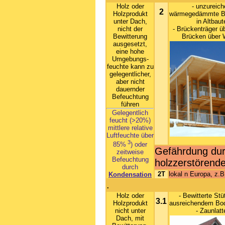
Holz oder
- unzureic
2
Holzprodukt
wärmegedämmte B
unter Dach,
in Altbaut
nicht der
- Brückenträger ü
Bewitterung
Brücken über 
ausgesetzt,
eine hohe
Umgebungs-
feuchte kann zu
gelegentlicher,
aber nicht
dauernder
Befeuchtung
führen
Gelegentlich
feucht (>20%)
mittlere relative
Luftfeuchte über
3
85%
) oder
Gefährdung durc
zeitweise
Befeuchtung
holzzerstörende
durch
2T
lokal n Europa, z.
Kondensation
.
Holz oder
- Bewitterte Stü
3.1
Holzprodukt
ausreichendem Bo
nicht unter
- Zaunlatt
Dach, mit