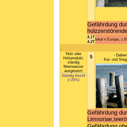
Gefährdung durc
holzzerstörende
4.1T
lokal n Europa, z.
4.2T
.
Holz oder
- Dalbe
5
Holzprodukt,
- Kai- und Ste
ständig
Meerwasser
ausgesetzt
Ständig feucht
(>20%)
Gefährdung dur
Limnoriae,teerö
Gefährdung obe