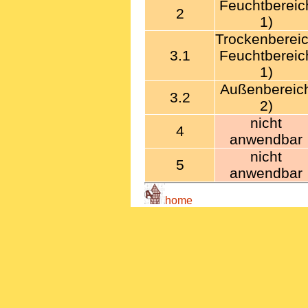
Feuchtbereic
2
1)
Trockenberei
3.1
Feuchtbereic
1)
Außenbereic
3.2
2)
nicht
4
anwendbar
nicht
5
anwendbar
home