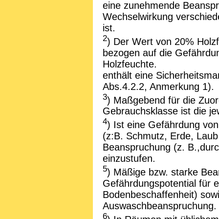
eine zunehmende Beanspr
Wechselwirkung verschiede
ist.
2
) Der Wert von 20% Holzfe
bezogen auf die Gefährdun
Holzfeuchte.
enthält eine Sicherheitsm
Abs.4.2.2, Anmerkung 1).
3
) Maßgebend für die Zuor
Gebrauchsklasse ist die je
4
) Ist eine Gefährdung von
(z:B. Schmutz, Erde, Laub
Beanspruchung (z. B.,durch
einzustufen.
5
) Mäßige bzw. starke Bea
Gefährdungspotential für e
Bodenbeschaffenheit) sowie
Auswaschbeanspruchung.
6