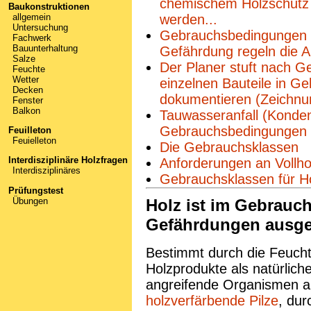
chemischem Holzschutz 
Baukonstruktionen
allgemein
werden...
Untersuchung
Gebrauchsbedingungen
Fachwerk
Bauunterhaltung
Gefährdung regeln die 
Salze
Der Planer stuft nach 
Feuchte
Wetter
einzelnen Bauteile in G
Decken
dokumentieren (Zeichnun
Fenster
Balkon
Tauwasseranfall (Konden
Gebrauchsbedingungen
Feuilleton
Feuielleton
Die Gebrauchsklassen
Interdisziplinäre Holzfragen
Anforderungen an Vollh
Interdisziplinäres
Gebrauchsklassen für H
Prüfungstest
Übungen
Holz ist im Gebrau
Gefährdungen ausge
Bestimmt durch die Feuch
Holzprodukte als natürlic
angreifende Organismen aus
holzverfärbende Pilze
, du