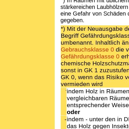
) In Räumen mit üblichem 
stärkereichen Laubhölzern 
eine Gefahr von Schäden d
gegeben.
*) Mit der Neuausgabe d
Begriff Gefährdungsklas
umbenannt. Inhaltlich änd
Gebrauchsklasse 0
die v
Gefährdungsklasse 0
erh
chemische Holzschutzma
sonst in GK 1 zuzustufe
GK 0, wenn das Risiko 
vermieden wird
-
indem Holz in Räumen
vergleichbaren Räumen 
entsprechender Weise
oder
-
indem - unter den in 
das Holz gegen Insekte