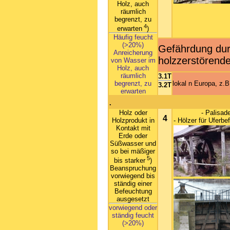
Holz, auch
räumlich
begrenzt, zu
4
erwarten
)
Häufig feucht
(>20%)
Gefährdung durc
Anreicherung
holzzerstörende
von Wasser im
Holz, auch
räumlich
3.1T
lokal n Europa, z.
begrenzt, zu
3.2T
erwarten
.
Holz oder
- Palisad
4
Holzprodukt in
- Hölzer für Uferbe
Kontakt mit
Erde oder
Süßwasser und
so bei mäßiger
5
bis starker
)
Beanspruchung
vorwiegend bis
ständig einer
Befeuchtung
ausgesetzt
vorwiegend oder
ständig feucht
(>20%)