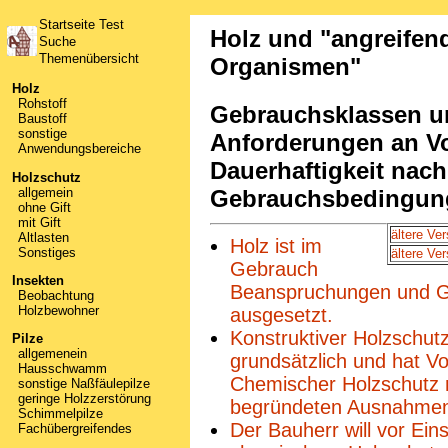
Startseite Test
Holz und "angreifen
Suche
Themenübersicht
Organismen"
Holz
Rohstoff
Gebrauchsklassen u
Baustoff
sonstige
Anforderungen an Vo
Anwendungsbereiche
Dauerhaftigkeit nach
Holzschutz
allgemein
Gebrauchsbedingun
ohne Gift
mit Gift
ältere Ve
Altlasten
Holz ist im
Sonstiges
ältere Ve
Gebrauch
Insekten
Beanspruchungen und 
Beobachtung
Holzbewohner
ausgesetzt.
Konstruktiver Holzschutz
Pilze
allgemenein
grundsätzlich und hat Vo
Hausschwamm
Chemischer Holzschutz 
sonstige Naßfäulepilze
geringe Holzzerstörung
begründeten Ausnahme
Schimmelpilze
Der Bauherr will vor Ein
Fachübergreifendes