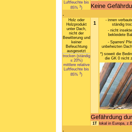
Luftfeuchte bis
Keine Gefährdu
3
85%
)
.
Holz oder
- innen verbaut
1
Holzprodukt
ständig tro
unter Dach,
- nicht insekt
nicht der
bekleidete Bal
Bewitterung und
keiner
- Sparren/ Pfe
Befeuchtung
unbeheizten Dach
ausgesetzt
*) soweit die Bedi
trocken (ständig
die GK 0 nicht z
≤ 20%)
mittlere relative
Luftfeuchte bis
3
85%
)
Gefährdung dur
1T
lokal in Europa, z
.