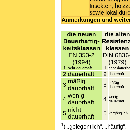
Insekten, holzz
sowie lokal dur
Anmerkungen und weiter
die neuen
die alten
Dauerhaftig­
Resistenz
keits­klassen
klassen
EN 350-2
DIN 6836
(1994)
(1979)
1
sehr dauerhaft
1
sehr dauerha
2
dauerhaft
2
dauerhaft
mäßig
mäßig
3
3
dauerhaft
dauerhaft
wenig
wenig
4
4
dauerhaft
dauerhaft
nicht
5
5
vergänglich
dauerhaft
1
) „gelegentlich“, „häufig“