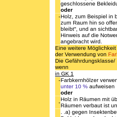
geschlossene Bekleidu
oder
-
Holz, zum Beispiel in
zum Raum hin so offen 
bleibt", und an sichtba
Hinweis auf die Notwe
angebracht wird.
Eine weitere Möglichkeit
der Verwendung von
Far
Die Gefährdungsklasse/
wenn
in GK 1
-
Farbkernhölzer verwen
unter 10 %
aufweisen
oder
Holz in Räumen mit ü
-
Räumen verbaut ist u
. .a) gegen Insektenbe