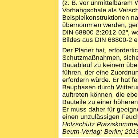
(z. B. vor unmittelbarem 
Vorhangschale als Verschl
Beispielkonstruktionen na
übernommen werden, genü
DIN 68800-2:2012-02", wob
Bildes aus DIN 68800-2 ei
Der Planer hat, erforderli
Schutzmaßnahmen, sicher
Bauablauf zu keinem übe
führen, der eine Zuordnu
erfordern würde. Er hat f
Bauphasen durch Witteru
auftreten können, die ebe
Bauteile zu einer höhere
Er muss daher für geeig
einen unzulässigen Feuch
Holzschutz Praxiskomment
Beuth-Verlag; Berlin; 201