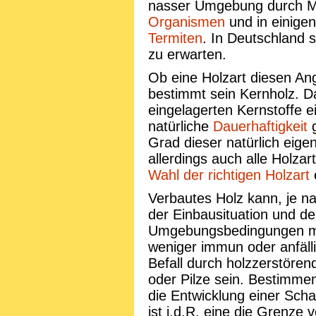
nasser Umgebung durch M
Organismen
und in einige
Termiten
. In Deutschland 
zu erwarten.
Ob eine Holzart diesen Ang
bestimmt sein Kernholz. Da
eingelagerten Kernstoffe 
natürliche
Dauerhaftigkeit
g
Grad dieser natürlich eige
allerdings auch alle Holzar
Wahl der richtigen Holzart
e
Verbautes Holz kann, je na
der Einbausituation und 
Umgebungsbedingungen m
weniger immun oder anfälli
Befall durch holzzerstören
oder Pilze sein. Bestimmen
die Entwicklung einer Scha
ist i.d.R. eine die Grenze