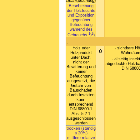
Beanspruchung
)
Beschreibung
der Holzfeuchte
und Exposition
gegenüber
Befeuchtung
während des
1
2
Gebrauchs
)
)
.
Holz oder
- sichtbare Hö
0
Holzprodukt
Wohnräum
unter Dach,
- allseitig inse
nicht der
abgedeckte Holzba
Bewitterung und
DIN 68800
keiner
Befeuchtung
ausgesetzt, die
Gefahr von
Bauschäden
durch Insekten
kann
entsprechend
DIN 68800-1
Abs. 5.2.1
ausgeschlossen
werden
trocken (ständig
≤ 20%)
mittlere relative