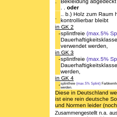
.
Bekleidung abgedeckt 
. .
oder
.. b.) Holz zum Raum h
.
kontrollierbar bleibt
in GK 2
-
splintfreie
(max.5% Spl
Dauerhaftigkeitsklass
verwendet werden,
in GK 3
-
splintfreie
(max.5% Spl
Dauerhaftigkeitsklass
werden,
in GK 4
-
splintfreie
(max.5% Splint)
Farbkernhö
werden.
Diese in Deutschland we
ist eine rein deutsche S
und Normen leider (noch)
Zusammengestellt n.a. au