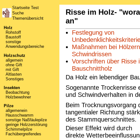
Startseite Test
Risse im Holz- "wor
Suche
Themenübersicht
an"
Holz
Festlegung von
Rohstoff
Baustoff
Unbedenklichkeitskriteri
sonstige
Maßnahmen bei Hölzern
Anwendungsbereiche
Schwindrissen
Holzschutz
allgemein
Vorschriften über Risse 
ohne Gift
Bauschnittholz
mit Gift
Altlasten
Da Holz ein lebendiger Baus
Sonstiges
Sogenannte Trockenrisse e
Insekten
Beobachtung
und Schwindverhalten in de
Holzbewohner
Beim Trocknungsvorgang de
Pilze
allgemenein
tangentialer Richtung stär
Hausschwamm
des Stammquerschnittes.
sonstige Naßfäulepilze
geringe Holzzerstörung
Dieser Effekt wird durch
Schimmelpilze
Fachübergreifendes
direkte Wetterbeeinflussu