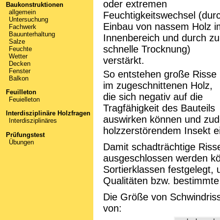
oder extremen
Baukonstruktionen
allgemein
Feuchtigkeitswechsel (dur
Untersuchung
Einbau von nassem Holz i
Fachwerk
Bauunterhaltung
Innenbereich und durch zu
Salze
schnelle Trocknung)
Feuchte
Wetter
verstärkt.
Decken
Fenster
So entstehen große Risse
Balkon
im zugeschnittenen Holz,
Feuilleton
die sich negativ auf die
Feuielleton
Tragfähigkeit des Bauteils
Interdisziplinäre Holzfragen
auswirken können und zud
Interdisziplinäres
holzzerstörendem Insekt e
Prüfungstest
Übungen
Damit schadträchtige Riss
ausgeschlossen werden kö
Sortierklassen festgelegt, 
Qualitäten bzw. bestimmte 
Die Größe von Schwindrisse
von: