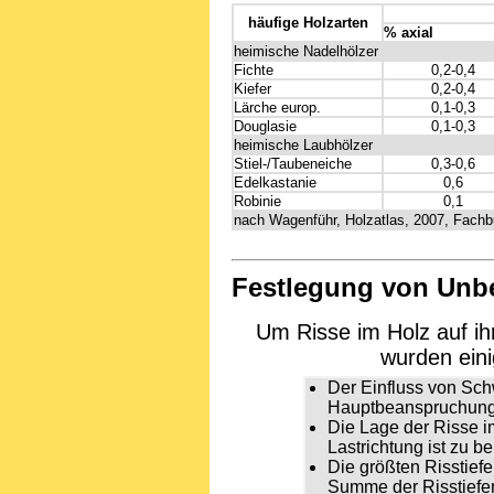
häufige Holzarten
% axial
heimische Nadelhölzer
Fichte
0,2-0,4
Kiefer
0,2-0,4
Lärche europ.
0,1-0,3
Douglasie
0,1-0,3
heimische Laubhölzer
Stiel-/Taubeneiche
0,3-0,6
Edelkastanie
0,6
Robinie
0,1
nach Wagenführ, Holzatlas, 2007, Fachb
Festlegung von Unbe
Um Risse im Holz auf ih
wurden eini
Der Einfluss von Sch
Hauptbeanspruchung d
Die Lage der Risse i
Lastrichtung ist zu b
Die größten Risstiefe
Summe der Risstiefe