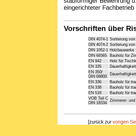
stabförmiger Bewehrung u.
eingerichteter Fachbetrie
Vorschriften über Ri
DIN 4074-1
Sortierung von
DIN 4074-2
Sortierung von
DIN 1052-1
Holzbauwerke
DIN 68365
Bauholz für Zi
EN 942
Holz für Tischl
EN 335
Dauerhaftigkei
EN 350/
Dauerhaftigkeit
DIN 68800
EN 336
Bauholz für t
EN 338
Bauholz für tr
EN 518
Bauholz für tr
VOB Teil C
Zimmerer- und
DIN 18334
[zurück zur
vorigen Se