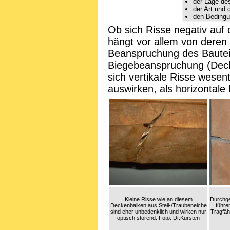
der Lage de
der Art und
den Bedingu
Ob sich Risse negativ auf 
hängt vor allem von deren
Beanspruchung des Bautei
Biegebeanspruchung (Deck
sich vertikale Risse wesent
auswirken, als horizontale 
Kleine Risse wie an diesem
Durchge
Deckenbalken aus Steil-/Traubeneiche
führe
sind eher unbedenklich und wirken nur
Tragfäh
optisch störend. Foto: Dr.Kürsten